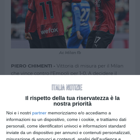
Ac Milan fb
PIERO CHIMENTI -
Vittoria di misura per il Milan
che vince contro l'Empoli per 1-0. A decidere il
match è Pulisic al 40' che su passaggio di Okafor,
col sinistro batte Caprile. Nella ripresa i rossoneri
cercano il raddoppio con Loftus-Cheek, per poi
Il rispetto della tua riservatezza è la
soffrire il ritorno dell'Empoli che con Destro, che su
nostra priorità
posizione di fuorigioco, sfiora il pari centrando il
Noi e i nostri
partner
memorizziamo e/o accediamo a
palo. Il Diavolo con la vittoria al San Siro contro
informazioni su un dispositivo, come i cookie, e trattiamo dati
l'Empoli vola momentaneamente al secondo
personali, come identificatori univoci e informazioni standard
inviate da un dispositivo per annunci e contenuti personalizzati,
posto, in attesa della sfida della Juventus,
misurazione di annunci e contenuti, analisi dell'audience e