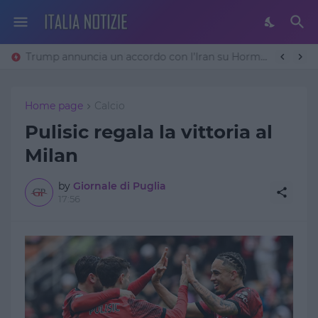
Trump annuncia un accordo con l’Iran su Hormuz: «Avremo un patto sulla denuclearizzazione». Teheran frena
Home page
Calcio
Pulisic regala la vittoria al
Milan
by
Giornale di Puglia
17:56