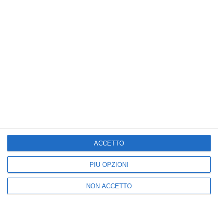
25k
3k
5k
2k
I più letti
1
2
ACCETTO
Addio a Piera Smeriglio,
Brindisi, trans brasiliana
la ricercatrice del
finisce in reparto
PIÙ OPZIONI
Sannio che studiava le
uomini Cie
malattie
19:00
NON ACCETTO
neuromuscolari
16:13