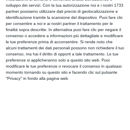
consolidando il posto in Champions per la
sviluppo dei servizi.
Con la tua autorizzazione noi e i nostri 1733
prossima stagione.
partner possiamo utilizzare dati precisi di geolocalizzazione e
identificazione tramite la scansione del dispositivo. Puoi fare clic
Tags
Calcio
Milan
Serie A
per consentire a noi e ai nostri partner il trattamento per le
finalità sopra descritte. In alternativa puoi fare clic per negare il
consenso o accedere a informazioni più dettagliate e modificare
Facebook
le tue preferenze prima di acconsentire.
Si rende noto che
alcuni trattamenti dei dati personali possono non richiedere il tuo
consenso, ma hai il diritto di opporti a tale trattamento. Le tue
preferenze si applicheranno solo a questo sito web. Puoi
modificare le tue preferenze o revocare il consenso in qualsiasi
Ti potrebbero interessare
Visualizza tutti
momento tornando su questo sito e facendo clic sul pulsante
"Privacy" in fondo alla pagina web.
CALCIO
CALCIO
Addio a Franco Baresi, il
Addio a Franco Baresi, il
capitano eterno del
Milan e il calcio italiano
Milan: morto a 66 anni.
perdono una leggenda
Maldini: “Mi hai