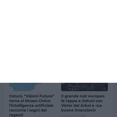
Milano, allerta gialla per
Ceuta, tensione tra
temporali: rischio
Italia e Spagna: Madrid
grandine dalla serata
chiede di revocare i
controlli alle frontiere
August 07, 2026
entro il 9 agosto
August 07, 2026
Ostuni, “Visioni Future”
Il grande noir europeo
torna al Museo Civico:
fa tappa a Ostuni con
l’intelligenza artificiale
Víctor del Árbol e «Le
racconta i sogni dei
buone intenzioni»
ragazzi
August 07, 2026