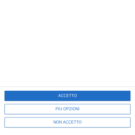
ESTERI
Gaza: accordo per pause
umanitarie per vaccinazione
antipolio, escalation di tensione in
Cisgiordania
ACCETTO
Pixabay A Gaza è stato raggiunto un accordo per
PIÙ OPZIONI
implementare "pause umanitarie&quo…
by
Giornale di Puglia
-
20:36
NON ACCETTO