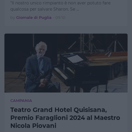
"Il nostro unico rimpianto è non aver potuto fare
qualcosa per salvare Sharon. Se …
by
Giornale di Puglia
-
09:10
CAMPANIA
Teatro Grand Hotel Quisisana,
Premio Faraglioni 2024 al Maestro
Nicola Piovani