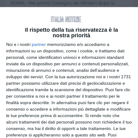
ROMA - Nel primo Consiglio dei Ministri dopo la
pausa estiva, la premier Giorgia Meloni…
by
Giornale di Puglia
-
18:07
Il rispetto della tua riservatezza è la
nostra priorità
Noi e i nostri
partner
memorizziamo e/o accediamo a
informazioni su un dispositivo, come i cookie, e trattiamo dati
personali, come identificatori univoci e informazioni standard
inviate da un dispositivo per annunci e contenuti personalizzati,
misurazione di annunci e contenuti, analisi dell'audience e
sviluppo dei servizi.
Con la tua autorizzazione noi e i nostri 1731
partner possiamo utilizzare dati precisi di geolocalizzazione e
identificazione tramite la scansione del dispositivo. Puoi fare clic
per consentire a noi e ai nostri partner il trattamento per le
finalità sopra descritte. In alternativa puoi fare clic per negare il
CRONACA
consenso o accedere a informazioni più dettagliate e modificare
Attenzione alle truffe telefoniche:
le tue preferenze prima di acconsentire.
Si rende noto che
falsi agenti delle Forze dell’Ordine
alcuni trattamenti dei dati personali possono non richiedere il tuo
consenso, ma hai il diritto di opporti a tale trattamento. Le tue
BARI - Negli ultimi tempi si sta diffondendo una
preferenze si applicheranno solo a questo sito web. Puoi