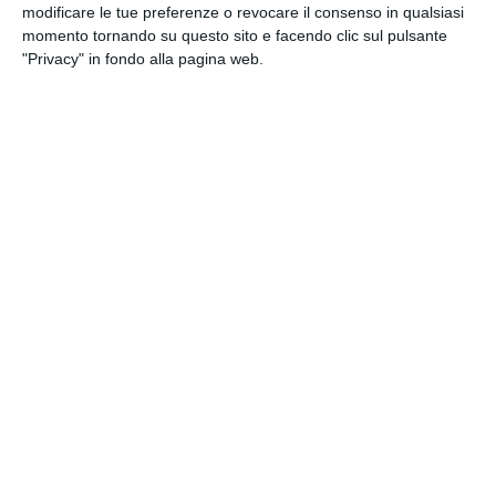
nuova truffa telefonica che sfrutta l…
modificare le tue preferenze o revocare il consenso in qualsiasi
momento tornando su questo sito e facendo clic sul pulsante
by
Giornale di Puglia
-
15:34
"Privacy" in fondo alla pagina web.
CRONACA
Omicidio di Sharon Verzeni:
30enne confessa, 'ho avuto un
raptus improvviso'
A un mese dall'omicidio di Sharon Verzeni , avvenuto