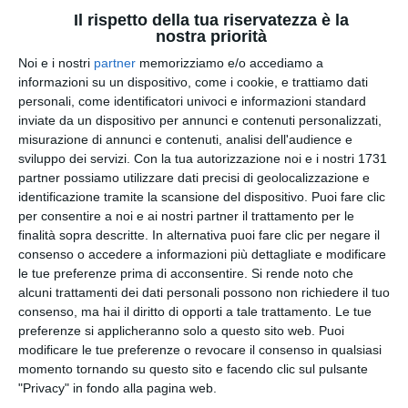
I più letti
Il rispetto della tua riservatezza è la
nostra priorità
Noi e i nostri
partner
memorizziamo e/o accediamo a
informazioni su un dispositivo, come i cookie, e trattiamo dati
personali, come identificatori univoci e informazioni standard
1
2
inviate da un dispositivo per annunci e contenuti personalizzati,
misurazione di annunci e contenuti, analisi dell'audience e
Addio a Piera Smeriglio,
Brindisi, trans brasiliana
sviluppo dei servizi.
Con la tua autorizzazione noi e i nostri 1731
la ricercatrice del
finisce in reparto
partner possiamo utilizzare dati precisi di geolocalizzazione e
Sannio che studiava le
uomini Cie
malattie
identificazione tramite la scansione del dispositivo. Puoi fare clic
19:00
neuromuscolari
per consentire a noi e ai nostri partner il trattamento per le
16:13
finalità sopra descritte. In alternativa puoi fare clic per negare il
consenso o accedere a informazioni più dettagliate e modificare
le tue preferenze prima di acconsentire.
Si rende noto che
alcuni trattamenti dei dati personali possono non richiedere il tuo
consenso, ma hai il diritto di opporti a tale trattamento. Le tue
preferenze si applicheranno solo a questo sito web. Puoi
3
4
modificare le tue preferenze o revocare il consenso in qualsiasi
momento tornando su questo sito e facendo clic sul pulsante
L’Accademia Nazionale
Filippo Poletti racconta
"Privacy" in fondo alla pagina web.
Gioco Carte e Asigitalia:
la passione per la