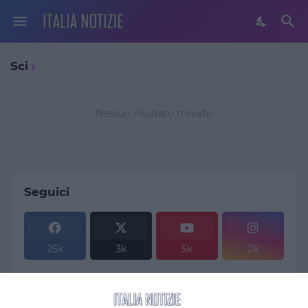
Sci
Nessun risultato trovato
Seguici
25k
3k
5k
2k