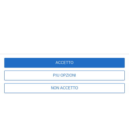
Newsletter
Ricevi nuovi post via email.
ACCETTO
Ultimi articoli
PIÙ OPZIONI
NON ACCETTO
Addio a Francesco
Caldo record, oggi tutte
Guccini, si spegne a 86
le 27 città monitorate
anni uno dei più grandi
dal ministero della