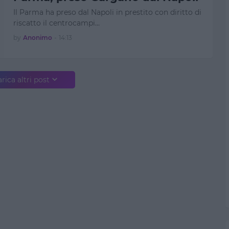
Il Parma ha preso dal Napoli in prestito con diritto di
riscatto il centrocampi…
by
Anonimo
-
14:13
rica altri post