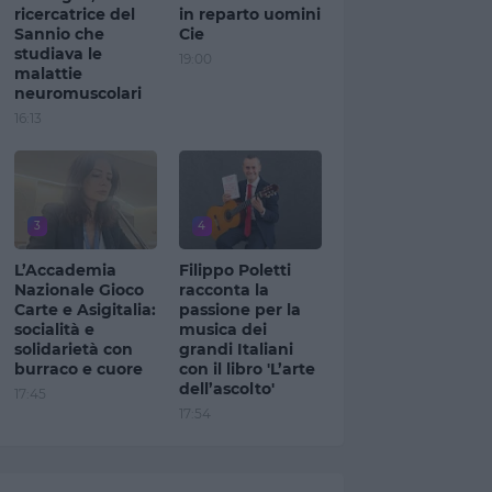
ricercatrice del
in reparto uomini
Sannio che
Cie
studiava le
19:00
malattie
neuromuscolari
16:13
3
4
L’Accademia
Filippo Poletti
Nazionale Gioco
racconta la
Carte e Asigitalia:
passione per la
socialità e
musica dei
solidarietà con
grandi Italiani
burraco e cuore
con il libro 'L’arte
dell’ascolto'
17:45
17:54