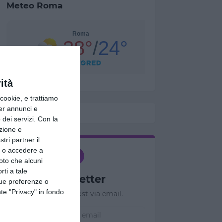
Meteo Roma
ità
ookie, e trattiamo
per annunci e
dei servizi.
Con la
azione e
tri partner il
so o accedere a
oto che alcuni
rti a tale
Newsletter
tue preferenze o
te "Privacy" in fondo
Ricevi nuovi post via email.