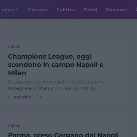
e news
Cronaca
Politica
Esteri
Concorsi
Calcio
Champions League, oggi
scendono in campo Napoli e
Milan
Questa sera giocheranno le altre due italiane
impegnate in Champions. Fari puntati su…
by
Anonimo
-
10:10
Calcio
Parma, preso Gargano dal Napoli