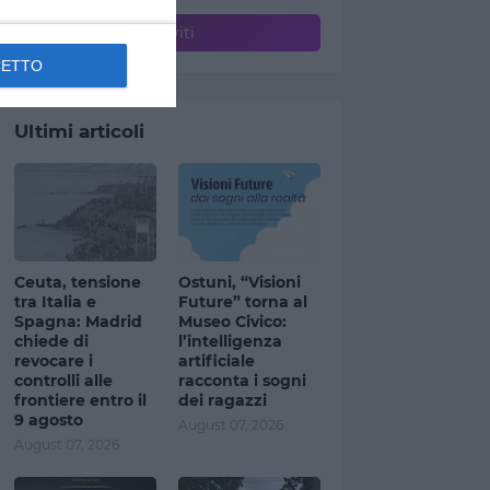
CETTO
Ultimi articoli
Ceuta, tensione
Ostuni, “Visioni
tra Italia e
Future” torna al
Spagna: Madrid
Museo Civico:
chiede di
l’intelligenza
revocare i
artificiale
controlli alle
racconta i sogni
frontiere entro il
dei ragazzi
9 agosto
August 07, 2026
August 07, 2026