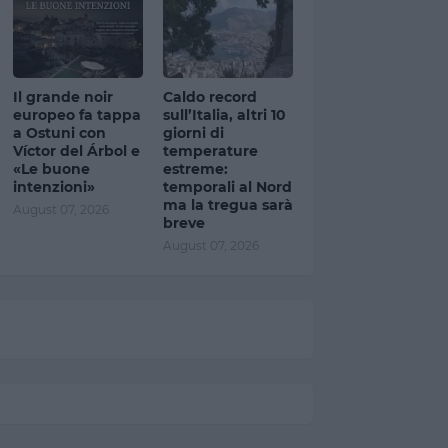
Il grande noir
Caldo record
europeo fa tappa
sull’Italia, altri 10
a Ostuni con
giorni di
Víctor del Árbol e
temperature
«Le buone
estreme:
intenzioni»
temporali al Nord
ma la tregua sarà
August 07, 2026
breve
August 07, 2026