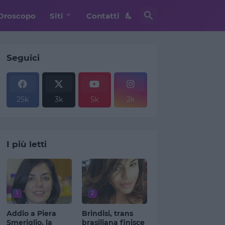
Oroscopo
Siti
Contatti
Seguici
25k
3k
5k
2k
I più letti
1
2
Addio a Piera
Brindisi, trans
Smeriglio, la
brasiliana finisce